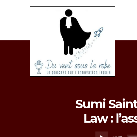
Bonjour
et
bienvenue
Sumi Sain
dans
Law : l’a