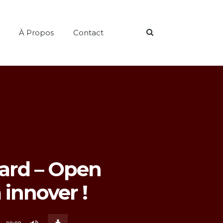
Search
À Propos
Contact
ard – Open
 innover !
Download
Episode