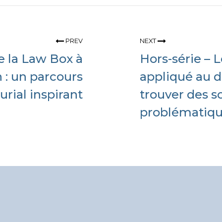
PREV
NEXT
e la Law Box à
Hors-série –
 : un parcours
appliqué au d
rial inspirant
trouver des s
problématiqu