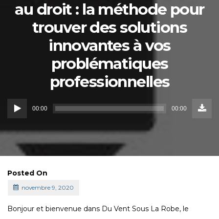
au droit : la méthode pour
trouver des solutions
innovantes à vos
problématiques
professionnelles
Down
Lecteur
Episo
00:00
00:00
()
audio
Posted On
novembre 9, 2020
Bonjour et bienvenue dans Du Vent Sous La Robe, le