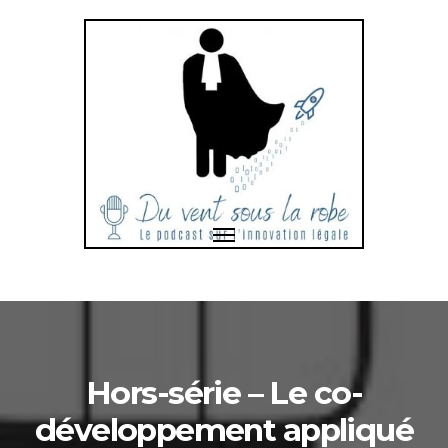
Toggle
navigation
Bonjour
et
bienvenue
dans
Hors-série – Le co-
développement appliqué