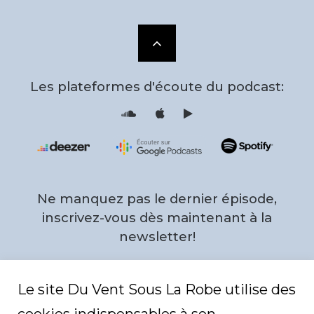
Scroll
to
Les plateformes d'écoute du podcast:
the
S
i
o
T
u
u
n
n
d
e
top
c
s
l
F
o
e
u
e
d
d
Ne manquez pas le dernier épisode,
P
r
o
inscrivez-vous dès maintenant à la
f
i
newsletter!
l
e
Email
*
Le site Du Vent Sous La Robe utilise des