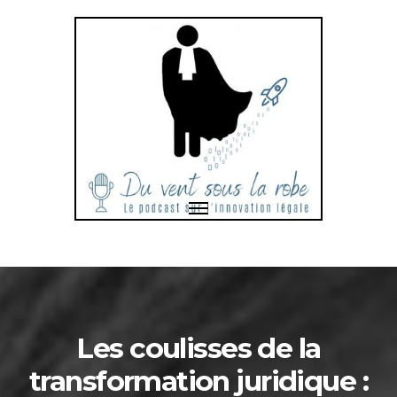
Toggle
navigation
Bonjour
et
bienvenue
dans
Les coulisses de la
transformation juridique :