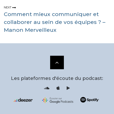
NEXT
Comment mieux communiquer et
collaborer au sein de vos équipes ? –
Manon Merveilleux
Scroll
to
Les plateformes d'écoute du podcast:
the
S
i
o
T
u
u
n
n
d
e
top
c
s
l
F
o
e
u
e