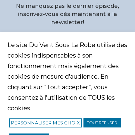
d
d
Ne manquez pas le dernier épisode,
P
r
o
inscrivez-vous dès maintenant à la
f
i
newsletter!
l
e
Email
*
Le site Du Vent Sous La Robe utilise des
cookies indispensables à son
C
fonctionnement mais également des
A
P
T
cookies de mesure d’audience. En
C
H
cliquant sur “Tout accepter”, vous
A
consentez à l’utilisation de TOUS les
cookies.
PERSONNALISER MES CHOIX
TOUT REFUSER
F
I
T
L
R
a
n
w
i
S
c
s
i
n
S