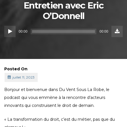
Entretien avec Eric
O’Donnell
Down
Lecteur
Episo
00:00
00:00
()
audio
Posted On
juillet 11, 2023
Bonjour et bienvenue dans Du Vent Sous La Robe, le
podcast qui vous emmène à la rencontre d’acteurs
innovants qui construisent le droit de demain.
« La transformation du droit, c’est du métier, pas que du