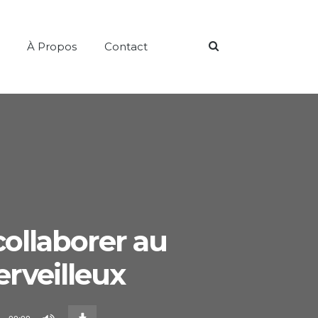
Search
À Propos
Contact
llaborer au
erveilleux
Download
Episode