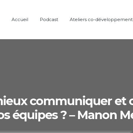
Accueil
Podcast
Ateliers co-développement
eux communiquer et co
os équipes ? – Manon M
Lecteur