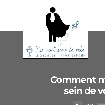
Bonjour
et
bienvenue
Comment mi
dans
sein de v