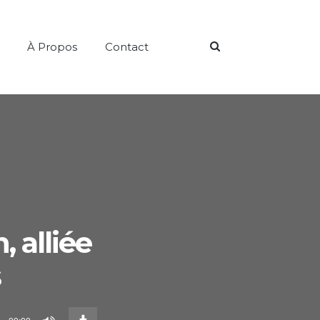
Search
À Propos
Contact
 alliée
s
Download
Episode