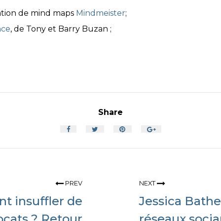
réation de mind maps
Mindmeister
;
nce
, de Tony et Barry Buzan ;
Share
PREV
NEXT
t insuffler de
Jessica Bathel
ocats ? Retour
réseaux socia