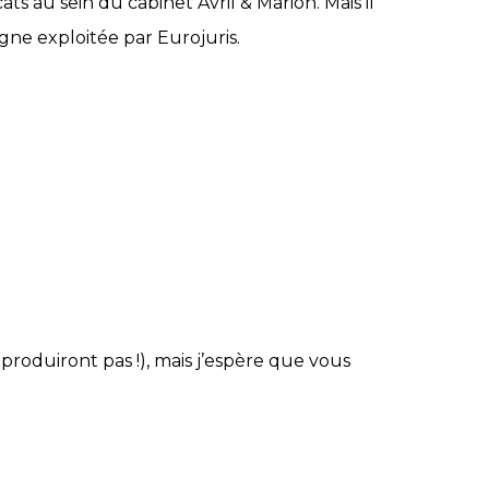
ts au sein du cabinet Avril & Marion. Mais il
gne exploitée par Eurojuris.
e produiront pas !), mais j’espère que vous