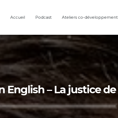
Accueil
Podcast
Ateliers co-développement
 English – La justice de
Lecteur
audio