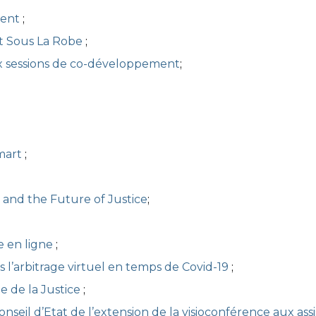
ment
;
t Sous La Robe
;
ux sessions de co-développement
;
Smart
;
 and the Future of Justice
;
ge en ligne
;
rs l’arbitrage virtuel en temps de Covid-19
;
age de la Justice
;
onseil d’Etat de l’extension de la visioconférence aux ass