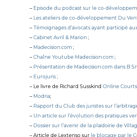
–
Episode du podcast sur le co-développe
–
Les ateliers de co-développement Du Ven
–
Témoignages d’avocats ayant participé a
–
Cabinet Avril & Marion
;
–
Madecision.com
;
–
Chaîne Youtube Madecision.com
;
–
Présentation de Madecision.com dans B 
–
Eurojuris
;
– Le livre de Richard Susskind
Online Courts
–
Modria
;
–
Rapport du Club des juristes sur l’arbitra
–
Un article sur l’évolution des pratiques ve
–
Dossier sur l’avenir de la plaidoirie de Vill
– Article de Lextenso sur
le blocage par le C