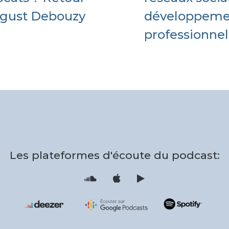
ugust Debouzy
développement
professionnel
Les plateformes d'écoute du podcast:
S
i
o
T
u
u
n
n
d
e
c
s
l
F
o
e