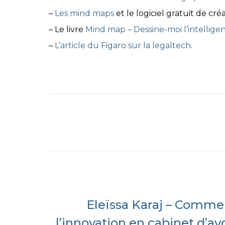
–
Les mind maps
et le logiciel gratuit de c
– Le livre
Mind map – Dessine-moi l’intellige
–
L’article du Figaro sur la legaltech
.
Eleïssa Karaj – Commen
l’innovation en cabinet d’av