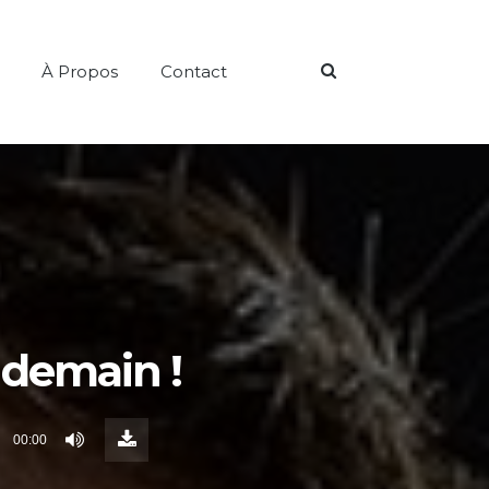
Search
À Propos
Contact
 demain !
Download
Episode
00:00
()