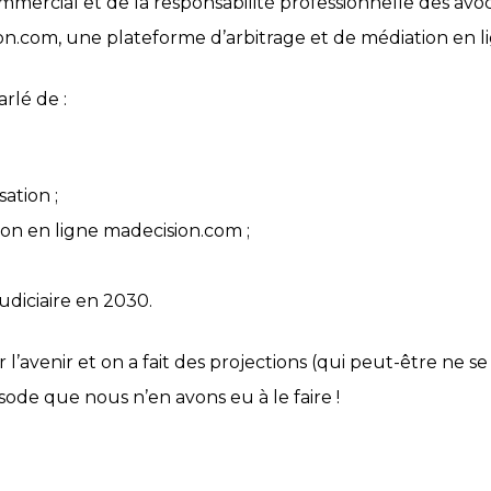
mercial et de la responsabilité professionnelle des avoca
on.com, une plateforme d’arbitrage et de médiation en li
rlé de :
sation ;
ion en ligne madecision.com ;
udiciaire en 2030.
r l’avenir et on a fait des projections (qui peut-être ne s
sode que nous n’en avons eu à le faire !