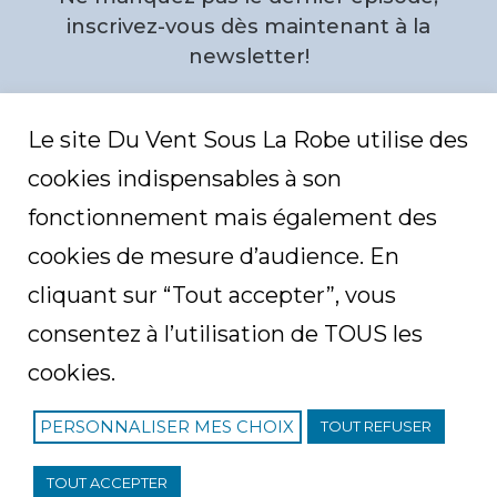
r
o
inscrivez-vous dès maintenant à la
f
i
newsletter!
l
e
Email
*
Le site Du Vent Sous La Robe utilise des
cookies indispensables à son
C
fonctionnement mais également des
A
P
T
cookies de mesure d’audience. En
C
H
cliquant sur “Tout accepter”, vous
A
consentez à l’utilisation de TOUS les
cookies.
PERSONNALISER MES CHOIX
TOUT REFUSER
F
I
T
L
R
a
n
w
i
S
c
s
i
n
S
e
t
t
k
F
© créé avec
par
Zoe Tsapou
.All Rights Reserved.
TOUT ACCEPTER
b
a
t
e
e