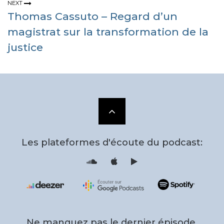
NEXT
Thomas Cassuto – Regard d’un
magistrat sur la transformation de la
justice
Scroll
to
Les plateformes d'écoute du podcast:
the
S
i
o
T
u
u
n
n
d
e
top
c
s
l
F
o
e
u
e
d
d
Ne manquez pas le dernier épisode,
P