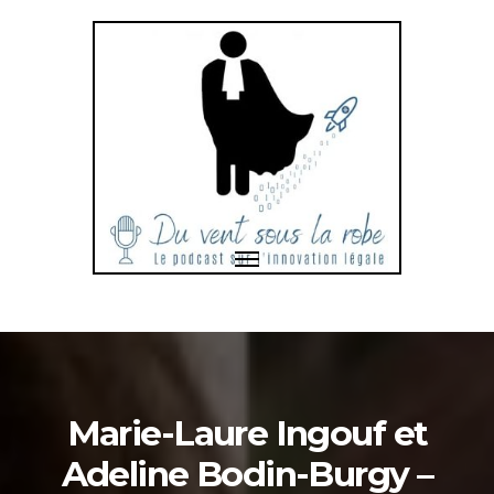
Toggle
navigation
Bonjour
et
bienvenue
dans
Marie-Laure Ingouf et
Adeline Bodin-Burgy –