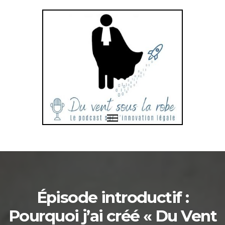
Toggle
navigation
Bonjour
et
bienvenue
dans
Épisode introductif :
Pourquoi j’ai créé « Du Vent