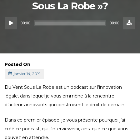
Sous La Robe »?
Down
Lecteur
Episo
00:00
00:00
(7,7
audio
Mo)
Posted On
janvier 14, 2019
Du Vent Sous La Robe est un podcast sur l’innovation
légale, dans lequel je vous emmène à la rencontre
d’acteurs innovants qui construisent le droit de demain.
Dans ce premier épisode, je vous présente pourquoi j’ai
créé ce podcast, qui j’interviewerai, ainsi que ce que vous
pouvez en attendre.