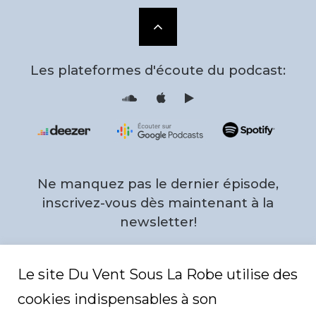
Scroll
to
Les plateformes d'écoute du podcast:
the
S
i
o
T
u
u
n
n
d
e
top
c
s
l
F
o
e
u
e
d
d
Ne manquez pas le dernier épisode,
P
r
o
inscrivez-vous dès maintenant à la
f
i
newsletter!
l
e
Email
*
Le site Du Vent Sous La Robe utilise des
cookies indispensables à son
C