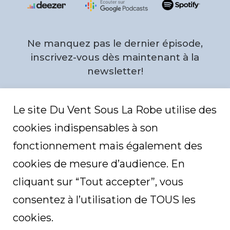
d
e
top
c
s
l
F
o
e
u
e
d
d
Ne manquez pas le dernier épisode,
P
r
o
inscrivez-vous dès maintenant à la
f
i
newsletter!
l
e
Email
*
Le site Du Vent Sous La Robe utilise des
cookies indispensables à son
C
fonctionnement mais également des
A
P
T
cookies de mesure d’audience. En
C
H
cliquant sur “Tout accepter”, vous
A
consentez à l’utilisation de TOUS les
cookies.