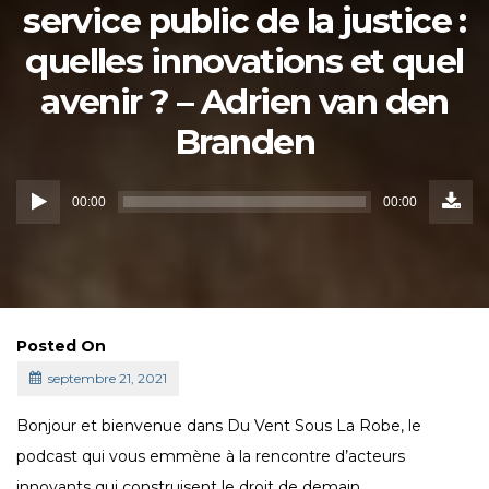
service public de la justice :
quelles innovations et quel
avenir ? – Adrien van den
Branden
Down
Lecteur
Episo
00:00
00:00
()
audio
Posted On
septembre 21, 2021
Bonjour et bienvenue dans Du Vent Sous La Robe, le
podcast qui vous emmène à la rencontre d’acteurs
innovants qui construisent le droit de demain.