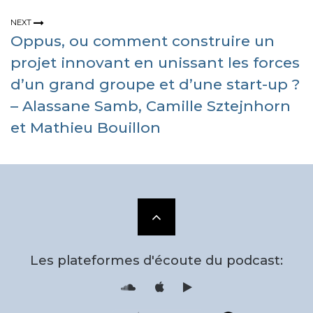
NEXT
Oppus, ou comment construire un
projet innovant en unissant les forces
d’un grand groupe et d’une start-up ?
– Alassane Samb, Camille Sztejnhorn
et Mathieu Bouillon
Scroll
to
Les plateformes d'écoute du podcast:
the
S
i
o
T
u
u
n
n