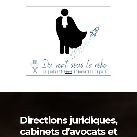
Toggle
navigation
Bonjour
et
bienvenue
dans
Directions juridiques,
cabinets d’avocats et