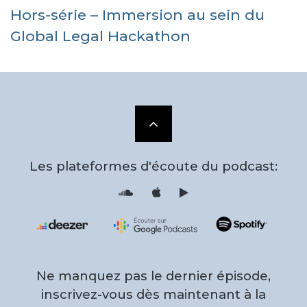
Hors-série – Immersion au sein du
Global Legal Hackathon
Scroll
to
Les plateformes d'écoute du podcast:
the
S
i
o
T
u
u
n
n
d
e
top
c
s
l
F
o
e
u
e
d
d
Ne manquez pas le dernier épisode,
P
r
o
inscrivez-vous dès maintenant à la
f