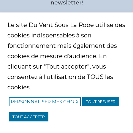
i
newsletter!
l
e
Email
*
Le site Du Vent Sous La Robe utilise des
cookies indispensables à son
C
fonctionnement mais également des
A
P
T
cookies de mesure d’audience. En
C
H
cliquant sur “Tout accepter”, vous
A
consentez à l’utilisation de TOUS les
cookies.
PERSONNALISER MES CHOIX
TOUT REFUSER
F
I
T
L
R
a
n
w
i
S
c
s
i
n
S
e
t
t
k
F
© créé avec
par
Zoe Tsapou
.All Rights Reserved.
TOUT ACCEPTER
b
a
t
e
e
o
g
e
d
e
o
r
r
i
d
k
a
P
n
Credits
P
m
r
P