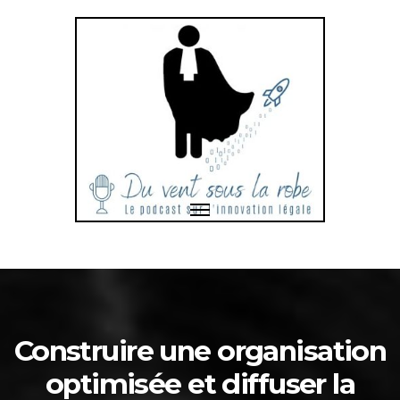
Toggle
navigation
Bonjour
et
bienvenue
dans
Construire une organisation
optimisée et diffuser la