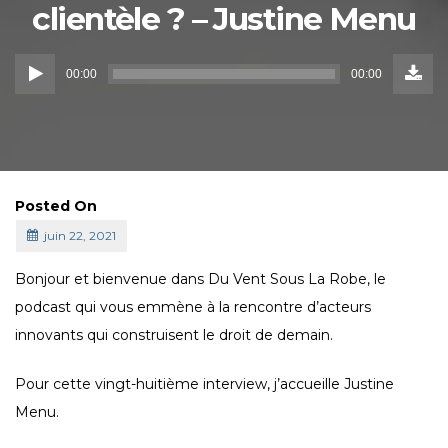
clientèle ? – Justine Menu
Down
Lecteur
Episo
00:00
00:00
()
audio
Posted On
juin 22, 2021
Bonjour et bienvenue dans Du Vent Sous La Robe, le
podcast qui vous emmène à la rencontre d’acteurs
innovants qui construisent le droit de demain.
Pour cette vingt-huitième interview, j’accueille Justine
Menu.