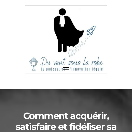
Toggle
navigation
Bonjour
et
bienvenue
dans
Comment acquérir,
satisfaire et fidéliser sa