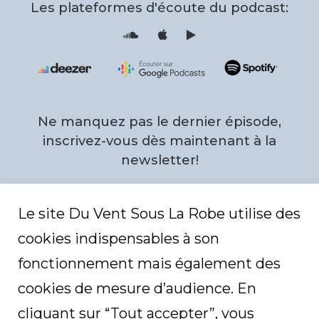
Les plateformes d'écoute du podcast:
the
S
i
o
T
u
u
n
n
d
e
top
c
s
l
F
o
e
u
e
d
d
Ne manquez pas le dernier épisode,
P
r
o
inscrivez-vous dès maintenant à la
f
i
newsletter!
l
e
Email
*
Le site Du Vent Sous La Robe utilise des
cookies indispensables à son
C
fonctionnement mais également des
A
P
T
cookies de mesure d’audience. En
C
H
cliquant sur “Tout accepter”, vous
A