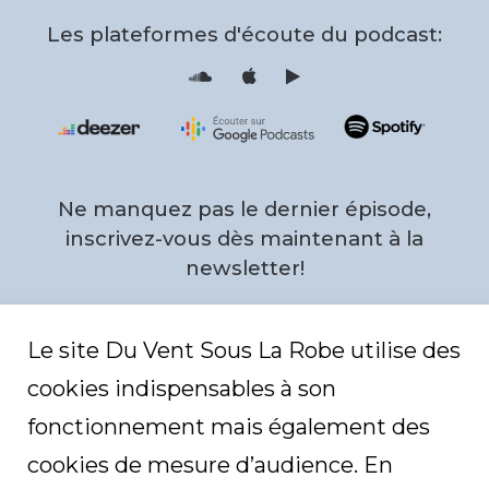
to
Les plateformes d'écoute du podcast:
the
S
i
o
T
u
u
n
n
d
e
top
c
s
l
F
o
e
u
e
d
d
Ne manquez pas le dernier épisode,
P
r
o
inscrivez-vous dès maintenant à la
f
i
newsletter!
l
e
Email
*
Le site Du Vent Sous La Robe utilise des
cookies indispensables à son
C
fonctionnement mais également des
A
P
T
cookies de mesure d’audience. En
C