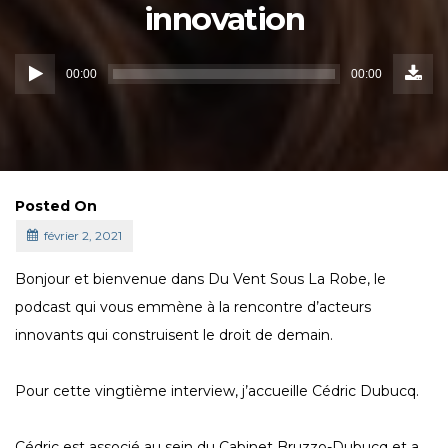
innovation
Down
Lecteur
Episo
00:00
00:00
()
audio
Posted On
février 2, 2021
Bonjour et bienvenue dans Du Vent Sous La Robe, le
podcast qui vous emmène à la rencontre d’acteurs
innovants qui construisent le droit de demain.
Pour cette vingtième interview, j’accueille Cédric Dubucq.
Cédric est associé au sein du Cabinet Bruzzo-Dubucq et a