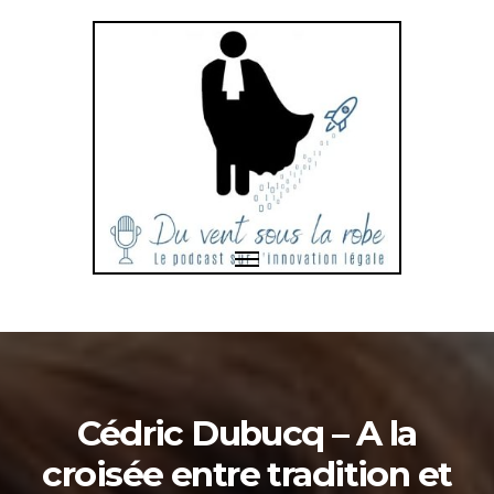
Toggle
navigation
Bonjour
et
bienvenue
dans
Cédric Dubucq – A la
croisée entre tradition et